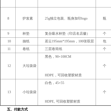
8
护发素
25g独立包装、瓶身加印logo
瓶
9
杯垫
复合吸水杯垫（印店名店徽）
个
10
抽纸
若云195mm*195mm，100张双层
包
11
卷纸
三层卷筒纸
个
黑色，90×100CM
12
大垃圾袋
个
HDPE，可回收塑胶材质
白色，45×55
13
小垃圾袋
个
HDPE, 可回收塑胶材质
五、付款方式