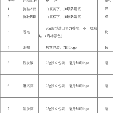
序号
产品名称
规 格
单位
1
拖鞋A套
白底黄字、加厚防滑底
双
2
拖鞋B套
白底棕字、加厚防滑底
双
20g圆型进口皂力香皂、不干胶粘
3
香皂
块
贴 （店标颜色）
4
浴帽
独立包装、加印logo
顶
5
洗发液
25g独立包装、瓶身加印logo
瓶
6
淋浴露
25g独立包装、瓶身加印logo
瓶
7
润肤露
25g独立包装、瓶身加印logo
瓶