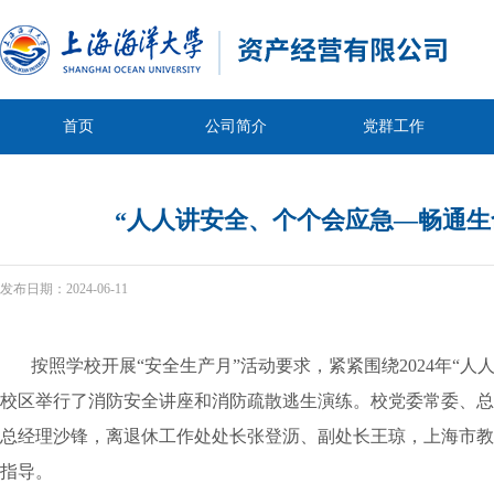
首页
公司简介
党群工作
“人人讲安全、个个会应急—畅通生
发布日期：
2024-06-11
按照学校开展
“安全生产月”活动要求，紧紧围绕
2024
年“人
校区举行了消防安全讲座和消防疏散逃生演练。校
党委常委
、
总
总经理
沙锋，离退休工作处
处长
张登沥、副处长王琼，上海市教
指导。