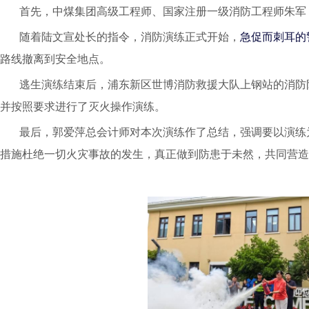
首先，
中煤集团高级工程师、国家注册一级消防工程师朱军
随着陆文宣
处长的指令
，
消防演练正式开始
，
急促而刺耳的
路线撤离到安全地点。
逃生演练结束后，浦东新区世博消防救援大队上钢站的消防
并按照要求进行了灭火操作
演练
。
最后
，
郭爱萍总会计师对本次演练作了总结，强调
要以演练
措施杜绝一切火灾事故的发生，真正做到防患于未然，共同营造