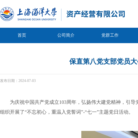
首页
公司简介
党群工作
保直第八党支部党员大
发布日期：
2024-07-03
为庆祝中国共产党成立
103周年，弘扬伟大建党精神，引导
组织开展了
“不忘初心，重温入党誓词”-“七一”主题党日活动。