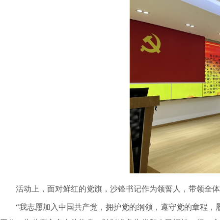
活动上，面对鲜红的党旗，沙锋书记作为领誓人，带领全体
“我志愿加入中国共产党，拥护党的纲领，遵守党的章程，