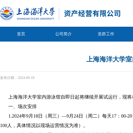
首页
公司简介
党群工作
上海海洋大学室
发布日期：
2024-09-18
上海海洋大学室内游泳馆
自即日起将继续开展试运行
，
现将
一、
场次安排
1.
2024
年
9
月
18
日（周
三
）
—
9
月
24
日（周
二
）
每天
17
：
00-20
100
人，具体情况以现场运营情况为准）。