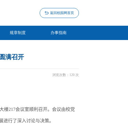
返回校园网首页
规章制度
办事指南
圆满召开
浏览次数：
120
次
大楼
217
会议室顺利召开。会议由校党
展进行了深入讨论与决策。