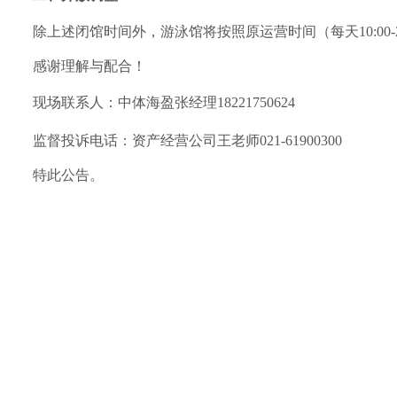
除
上述闭馆时间
外，游泳馆将按照原运营时间（每天
10:0
感谢理解与配合！
现场联系人：
中体海盈张经理
18221750624
监督投诉电话：资产经营公司王老师
021-61900300
特此公告。