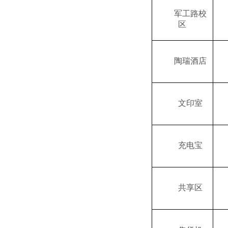
军工路校
区
陶瑞酒店
文印室
充电宝
共享区