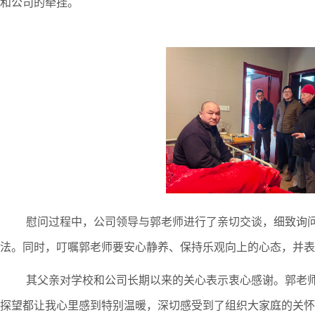
和公司的牵挂。
慰
问过程中，公司领导与郭老师进行了亲切交谈，细致询
法。
同时，
叮嘱郭老师要安心静养、保持乐观向上的心态，
并
表
其父亲
对学校和公司长期以来的关心表示衷心感谢。
郭老
探望都让我心里感到特别温暖，深切感受到了组织大家庭的关怀